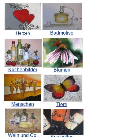
Badmotive
Herzen
Küchenbilder
Blumen
Menschen
Tiere
Wein und Co.
Spezielles