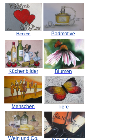
Badmotive
Herzen
Küchenbilder
Blumen
Menschen
Tiere
Wein und Co.
Spezielles