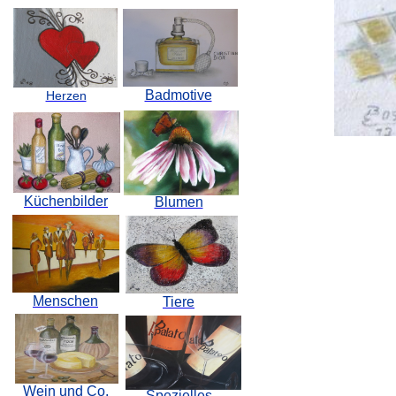
Badmotive
Herzen
Küchenbilder
Blumen
Menschen
Tiere
Wein und Co.
Spezielles